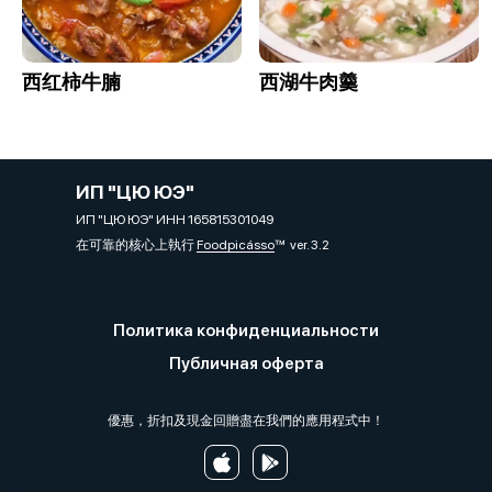
西红柿牛腩
西湖牛肉羹
ИП "ЦЮ ЮЭ"
ИП "ЦЮ ЮЭ" ИНН 165815301049
在可靠的核心上執行
Foodpicásso
ver. 3.2
Политика конфиденциальности
Публичная оферта
優惠，折扣及現金回贈盡在我們的應用程式中！