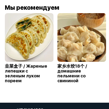
Мы рекомендуем
韭菜盒子 / Жареные
家乡水饺18个 /
лепешки с
домашние
зеленым луком
пельмени со
пореем
свининой