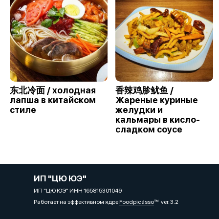
东北冷面 / холодная
香辣鸡胗鱿鱼 /
лапша в китайском
Жареные куриные
стиле
желудки и
кальмары в кисло-
сладком соусе
ИП "ЦЮ ЮЭ"
ИП "ЦЮ ЮЭ" ИНН 165815301049
Работает на эффективном ядре
Foodpicásso
ver. 3.2