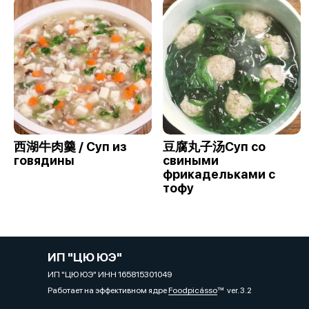
西湖牛肉羹 / Суп из
豆腐丸子汤Суп со
говядины
свиными
фрикадельками с
тофу
ИП "ЦЮ ЮЭ"
ИП "ЦЮ ЮЭ" ИНН 165815301049
Работает на эффективном ядре
Foodpicásso
ver. 3.2