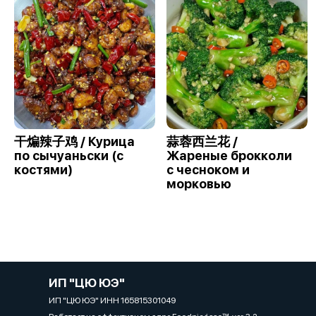
干煸辣子鸡 / Курица
蒜蓉西兰花 /
по сычуаньски (с
Жареные брокколи
костями)
с чесноком и
морковью
ИП "ЦЮ ЮЭ"
ИП "ЦЮ ЮЭ" ИНН 165815301049