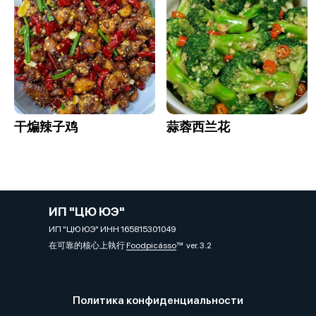
干煸辣子鸡
蒜蓉西兰花
ИП "ЦЮ ЮЭ"
ИП "ЦЮ ЮЭ" ИНН 165815301049
在可靠的核心上執行
Foodpicásso
ver. 3.2
Политика конфиденциальности