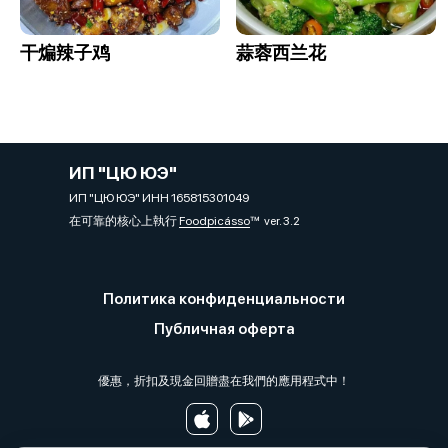
干煸辣子鸡
蒜蓉西兰花
ИП "ЦЮ ЮЭ"
ИП "ЦЮ ЮЭ" ИНН 165815301049
在可靠的核心上執行
Foodpicásso
ver. 3.2
Политика конфиденциальности
Публичная оферта
優惠，折扣及現金回贈盡在我們的應用程式中！