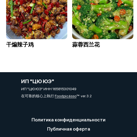
干煸辣子鸡
蒜蓉西兰花
ИП "ЦЮ ЮЭ"
ИП "ЦЮ ЮЭ" ИНН 165815301049
在可靠的核心上執行
Foodpicásso
ver. 3.2
Политика конфиденциальности
Публичная оферта