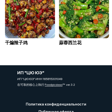
干煸辣子鸡
蒜蓉西兰花
ИП "ЦЮ ЮЭ"
ИП "ЦЮ ЮЭ" ИНН 165815301049
在可靠的核心上執行
Foodpicásso
ver. 3.2
Политика конфиденциальности
Публичная оферта